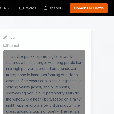
s IA
Precios
Español
Comenzar Gratis
Tipo
Sincronización Labial
Prompt
This cyberpunk-inspired digital artwork
features a female singer with long purple hair
in a high ponytail, perched on a windowsill,
microphone in hand, performing with deep
emotion. She wears cool black sunglasses, a
striking yellow jacket, and blue shorts,
showcasing her unique personality. Outside
the window is a neon-lit cityscape on a rainy
night, with raindrops slowly sliding down the
glass, adding a touch of poetry. The female