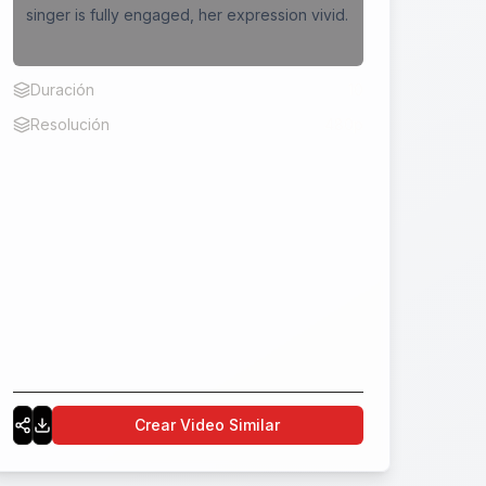
singer is fully engaged, her expression vivid.
Duración
10
Resolución
480p
Crear Video Similar