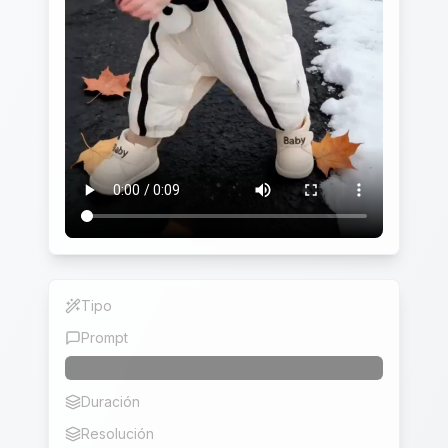
Tipo
Baile IA
Prompt
Duración
9
Resolución
720p