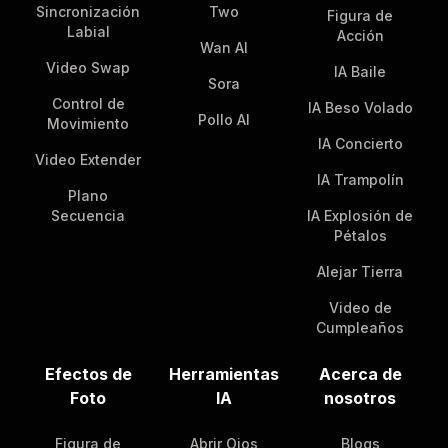
Sincronización
Two
Figura de
Labial
Acción
Wan AI
Video Swap
IA Baile
Sora
Control de
IA Beso Volado
Pollo AI
Movimiento
IA Concierto
Video Extender
IA Trampolín
Plano
Secuencia
IA Explosión de
Pétalos
Alejar Tierra
Video de
Cumpleaños
Efectos de
Herramientas
Acerca de
Foto
IA
nosotros
Figura de
Abrir Ojos
Blogs