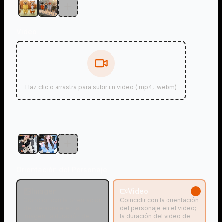
Video
Haz clic o arrastra para subir un video (.mp4, .webm)
Orientación del Personaje
Imagen
Video
Coincidir con la orientación
Coincidir con la orientación
del personaje en la
del personaje en el video;
imagen; la duración del
la duración del video de