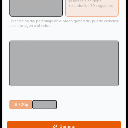
video de referencia no
referencia no debe
debe exceder los 10
exceder los 30 segundos
segundos
Orientación del personaje en el video generado, puede coincidir
con la imagen o el video
Indicación
Resolución
720p
1080p
Generar