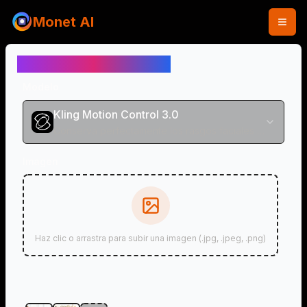
Monet AI
Control de Movimiento
Modelo
Kling Motion Control 3.0
Conserva perfectamente los rasgos faciales y las microexpresiones
Imagen
Haz clic o arrastra para subir una imagen (.jpg, .jpeg, .png)