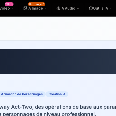
30%
GPT Image 2
 Vidéo
IA Image
IA Audio
Outils IA
iser Runway Act-T
fs
Animation de Personnages
Création IA
unway Act-Two, des opérations de base aux para
e personnages de niveau professionnel.