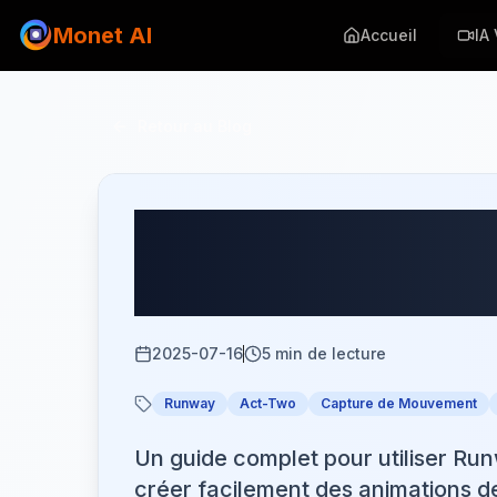
Monet AI
Accueil
IA
Retour au Blog
Comment Util
Projets Créati
2025-07-16
5
min de lecture
Runway
Act-Two
Capture de Mouvement
Un guide complet pour utiliser R
créer facilement des animations d