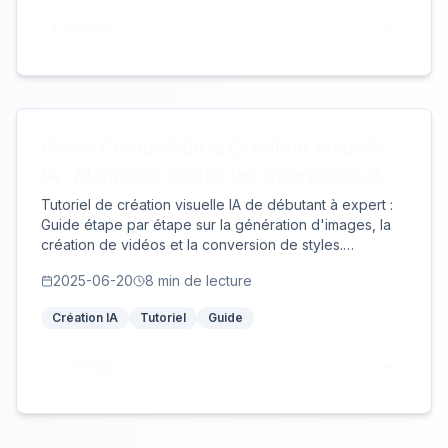
Lire Plus
Guide Complet de la Création Visuelle
IA : Maîtrisez Toutes les Opérations de
Base en 5 Minutes
Tutoriel de création visuelle IA de débutant à expert :
Guide étape par étape sur la génération d'images, la
création de vidéos et la conversion de styles.
Instructions détaillées pour maîtriser rapidement toutes
2025-06-20
8
min de lecture
les fonctions pratiques de création IA.
Création IA
Tutoriel
Guide
Lire Plus