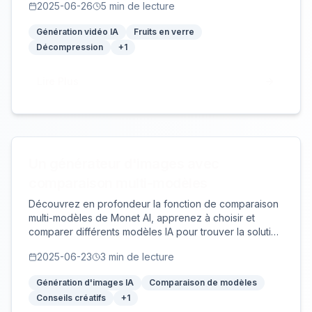
2025-06-26
5
min de lecture
production vidéo, guide complet du flux de travail pour
une maîtrise rapide.
Génération vidéo IA
Fruits en verre
Décompression
+
1
Lire Plus
Un générateur d'images avec
comparaison multi-modèles
Découvrez en profondeur la fonction de comparaison
multi-modèles de Monet AI, apprenez à choisir et
comparer différents modèles IA pour trouver la solution
parfaite pour vos besoins créatifs.
2025-06-23
3
min de lecture
Génération d'images IA
Comparaison de modèles
Conseils créatifs
+
1