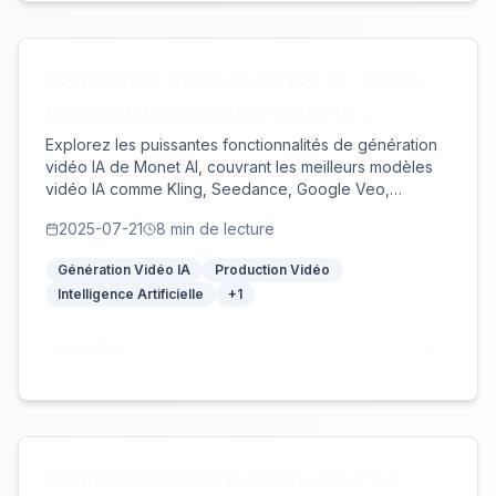
Générateur Vidéo IA Monet AI : Guide
Complet des Modèles Vidéo IA
Professionnels
Explorez les puissantes fonctionnalités de génération
vidéo IA de Monet AI, couvrant les meilleurs modèles
vidéo IA comme Kling, Seedance, Google Veo,
Runway et plus pour répondre à divers besoins
2025-07-21
8
min de lecture
créatifs et créer facilement du contenu vidéo de
qualité professionnelle.
Génération Vidéo IA
Production Vidéo
Intelligence Artificielle
+
1
Lire Plus
Comment Utiliser Runway Act-Two