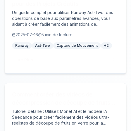
pour des Projets Créatifs
Un guide complet pour utiliser Runway Act-Two, des
opérations de base aux paramètres avancés, vous
aidant à créer facilement des animations de
personnages de niveau professionnel.
2025-07-16
5
min de lecture
Runway
Act-Two
Capture de Mouvement
+
2
Lire Plus
Comment créer des vidéos de
décompression de découpe de fruits en
verre avec Seedance à faible coût
Tutoriel détaillé : Utilisez Monet AI et le modèle IA
Seedance pour créer facilement des vidéos ultra-
réalistes de découpe de fruits en verre pour la
décompression. De la génération d'images à la