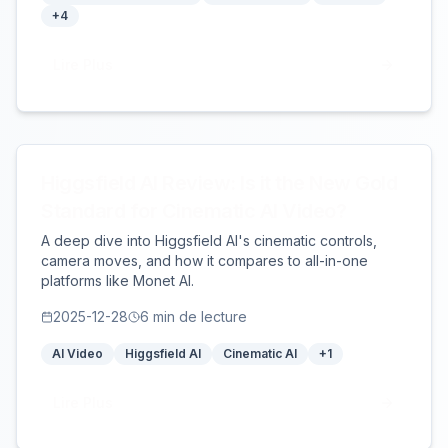
+
4
Lire Plus
Higgsfield AI Review: Is it the New Gold
Standard for Cinematic AI Video?
A deep dive into Higgsfield AI's cinematic controls,
camera moves, and how it compares to all-in-one
platforms like Monet AI.
2025-12-28
6
min de lecture
AI Video
Higgsfield AI
Cinematic AI
+
1
Lire Plus