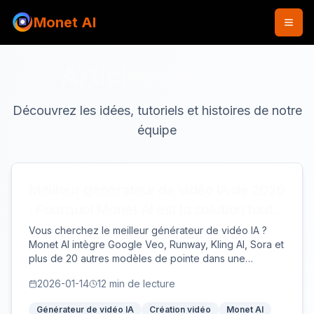
Monet AI
Articles de Blog
Découvrez les idées, tutoriels et histoires de notre
équipe
Meilleur générateur de vidéo IA de 2026
: Pourquoi Monet AI est la solution tout-
en-un ultime
Vous cherchez le meilleur générateur de vidéo IA ?
Monet AI intègre Google Veo, Runway, Kling AI, Sora et
plus de 20 autres modèles de pointe dans une
plateforme puissante. Comparez les modèles, générez
2026-01-14
12
min de lecture
des vidéos professionnelles et rationalisez votre flux
de travail dès aujourd'hui.
Générateur de vidéo IA
Création vidéo
Monet AI