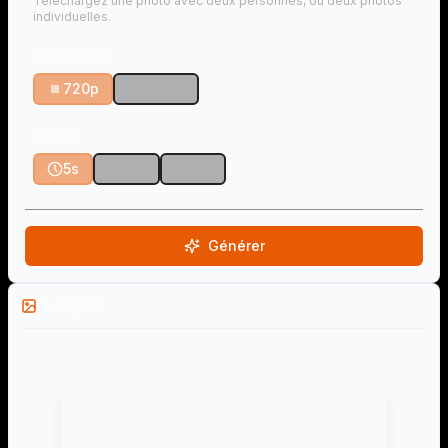
Téléchargez une photo avec deux personnes, ou deux photos
individuelles.
Résolution
720p
1080p
Durée
5s
10s
15s
Générer
Exemples