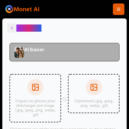
Monet AI
AI Baiser
Effets Vidéo
AI Baiser
Transformez vos photos en vidéos romantiques
de baisers
Image
Cliquez ou glissez pour
(Optionnel) (.jpg, .jpeg,
télécharger une image
.png, .webp, .gif)
(.jpg, .jpeg, .png, .webp,
.gif)