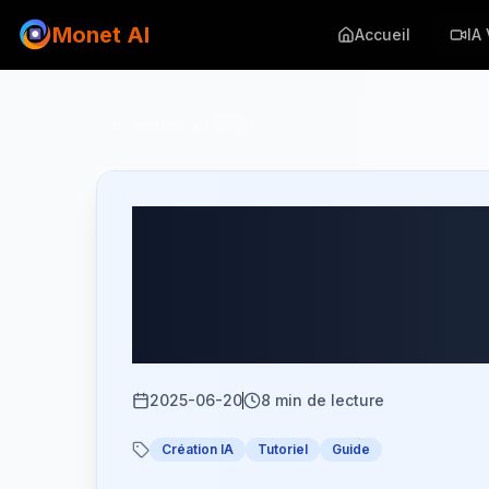
Monet AI
Accueil
IA
Retour au Blog
Guide Complet 
Maîtrisez Tou
Minutes
2025-06-20
8
min de lecture
Création IA
Tutoriel
Guide