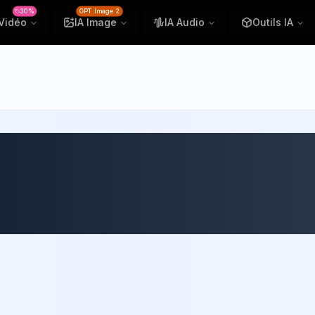
30%
GPT Image 2
 Vidéo
IA Image
IA Audio
Outils IA
de la Création Visu
tes les Opérations 