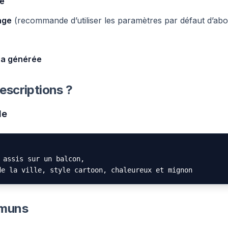
te
age
(recommande d’utiliser les paramètres par défaut d’abo
ra générée
scriptions ?
le
assis sur un balcon,

mmuns