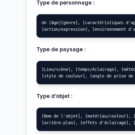
Type de personnage :
Un [âge][genre], [caractéristiques d'ap
Type de paysage :
[Lieu/scène], [temps/éclairage], [météo
Type d’objet :
[Nom de l'objet], [matériau/couleur], [