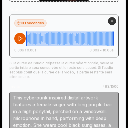
Audio
10.1 secondes
0.00
s /
0.00
s
0.00
s -
10.06
s
Si la durée de l'audio dépasse la durée sélectionnée, seule la
partie initiale sera conservée et le reste sera coupé. Si l'audio
est plus court que la durée de la vidéo, la partie restante sera
silencieuse.
Invite
483
/
1500