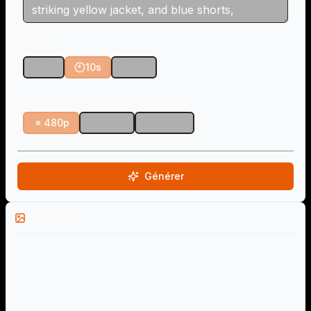
Durée
5s
10s
15s
Résolution
480p
720p
1080p
Générer
Exemples