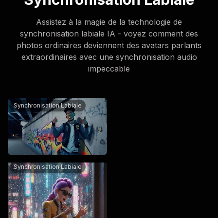
Assistez à la magie de la technologie de
synchronisation labiale IA - voyez comment des
photos ordinaires deviennent des avatars parlants
extraordinaires avec une synchronisation audio
impeccable
An urban fantasy art scene. A dynamic graffiti character.
Synchronisation Labiale
This cyberpunk-inspired digital artwork features a female
Synchronisation Labiale