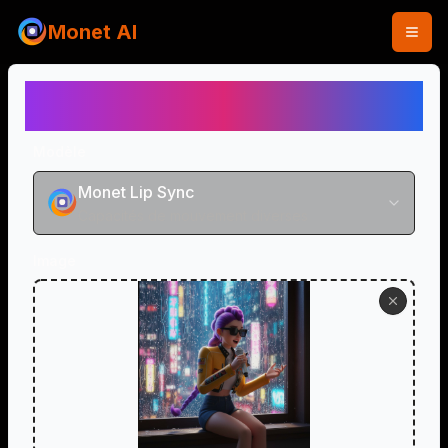
Monet AI
Générateur de Vidéo avec
Synchronisation Labiale IA
Modèle
Monet Lip Sync
Capacités de mouvement diverses
Image