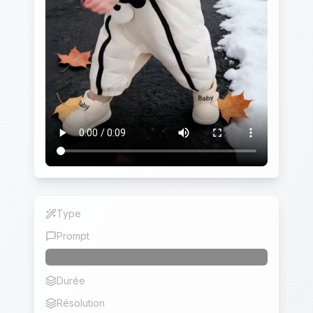
Type
Danse IA
Prompt
Durée
9
Résolution
720p