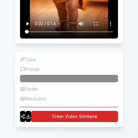
Type
Danse IA
Prompt
Durée
14
Résolution
720p
Créer Vidéo Similaire