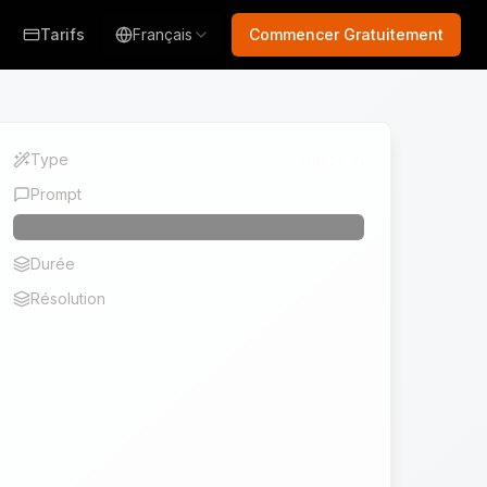
Tarifs
Français
Commencer Gratuitement
Type
Danse IA
Prompt
Durée
16
Résolution
1080p