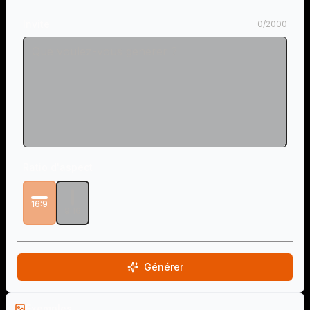
Invite
0
/
2000
Ratio d'aspect
16:9
9:16
Générer
Exemples