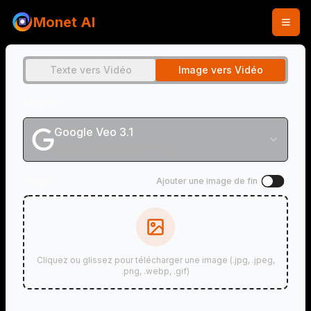
Monet AI
Texte vers Vidéo
Image vers Vidéo
Modèle
Google Veo 3.1
Vidéo IA avancée avec son
Image
Ajouter une image de fin
Cliquez ou glissez pour télécharger une image (.jpg, .jpeg,
.png, .webp, .gif)