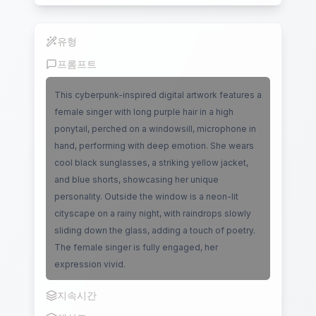
유형
립싱크
프롬프트
This cyberpunk-inspired digital artwork features a
female singer with long purple hair in a high
ponytail, perched on a windowsill, microphone in
hand, performing with deep emotion. She wears
cool black sunglasses, a striking yellow jacket,
and blue shorts, showcasing her unique
personality. Outside the window is a neon-lit
cityscape on a rainy night, with raindrops slowly
sliding down the glass, adding a touch of poetry.
The female singer is fully engaged, her
expression vivid.
지속시간
10