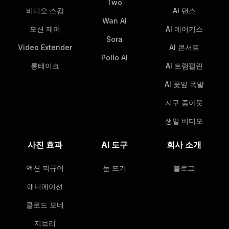
Two
비디오 스왑
AI 댄스
Wan AI
모션 제어
AI 에어키스
Sora
Video Extender
AI 콘서트
Pollo AI
롱테이크
AI 트램펄린
AI 꽃잎 폭발
지구 줌아웃
생일 비디오
사진 효과
AI 도구
회사 소개
액션 피규어
눈 뜨기
블로그
애니메이션
클로드 모네
지브리