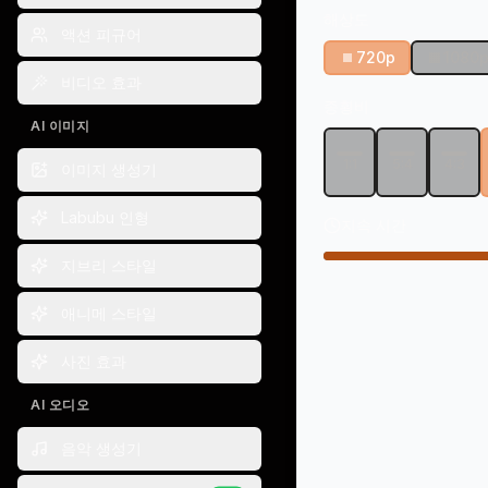
해상도
액션 피규어
720p
1080
비디오 효과
종횡비
AI 이미지
1:1
5:4
4:3
이미지 생성기
Labubu 인형
지속 시간
지브리 스타일
애니메 스타일
사진 효과
AI 오디오
음악 생성기