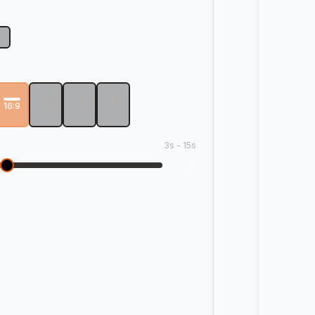
p
16:9
4:5
3:4
9:16
3
s -
15
s
8
s