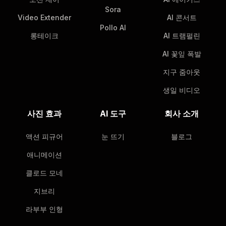
Sora
Video Extender
AI 콘서트
Pollo AI
롱테이크
AI 트램펄린
AI 꽃잎 폭발
지구 줌아웃
생일 비디오
사진 효과
AI 도구
회사 소개
액션 피규어
눈 뜨기
블로그
애니메이션
클로드 모네
지브리
라부부 인형