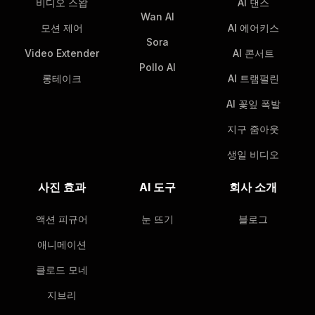
비디오 스왑
AI 댄스
Wan AI
모션 제어
AI 에어키스
Sora
Video Extender
AI 콘서트
Pollo AI
롱테이크
AI 트램펄린
AI 꽃잎 폭발
지구 줌아웃
생일 비디오
사진 효과
AI 도구
회사 소개
액션 피규어
눈 뜨기
블로그
애니메이션
클로드 모네
지브리