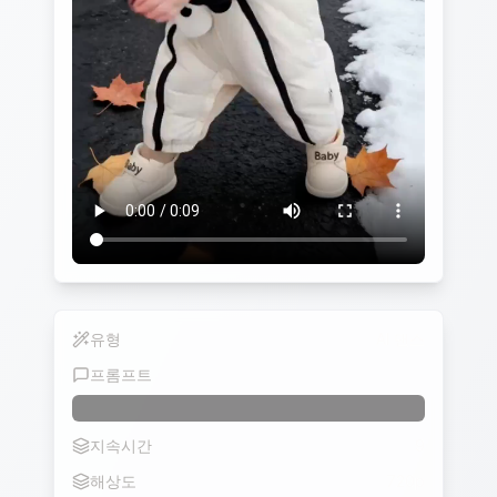
유형
AI 댄스
프롬프트
지속시간
9
해상도
720p