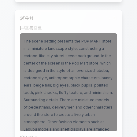
유형
라부부 인형
프롬프트
The scene setting presents the POP MART store
in a miniature landscape style, constructing a
cartoon-like city street scene background. In the
center of the screen is the Pop Mart store, which
is designed in the style of an oversized labubu,
cartoon style, anthropomorphic characters, bunny
ears, beige hair, big eyes, black pupils, pointed
teeth, pink cheeks, fluffy texture, and minimalism.
Surrounding details There are miniature models
of pedestrians, deliverymen and other characters
around the store to create a lively urban
atmosphere. Other fashion elements such as
Labubu models and shelf displays are arranged
nearby to strengthen the Labubu theme. The