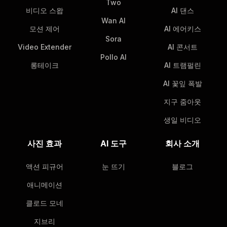
Two
비디오 스왑
AI 댄스
Wan AI
모션 제어
AI 에어키스
Sora
Video Extender
AI 콘서트
Pollo AI
롱테이크
AI 트램펄린
AI 꽃잎 폭발
지구 줌아웃
생일 비디오
사진 효과
AI 도구
회사 소개
액션 피규어
눈 뜨기
블로그
애니메이션
클로드 모네
지브리