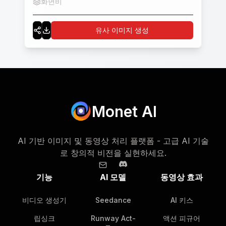
화면비
1:1
buildings and street scenes are rich in details,
including roads, zebra crossings, street lights,
유사 이미지 생성
surrounding shops, etc. The overall picture is
brightly colored and highly saturated.
Monet AI
AI 기반 이미지 및 동영상 처리 플랫폼 - 고급 AI 기술
로 창의적 비전을 실현하세요.
기능
AI 모델
동영상 효과
비디오 생성기
Seedance
AI 키스
립싱크
Runway Act-
액션 피규어