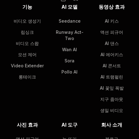
기능
AI 모델
동영상 효과
비디오 생성기
Seedance
AI 키스
립싱크
Runway Act-
액션 피규어
Two
비디오 스왑
AI 댄스
Wan AI
모션 제어
AI 에어키스
Sora
Video Extender
AI 콘서트
Pollo AI
롱테이크
AI 트램펄린
AI 꽃잎 폭발
지구 줌아웃
생일 비디오
사진 효과
AI 도구
회사 소개
액션 피규어
눈 뜨기
블로그