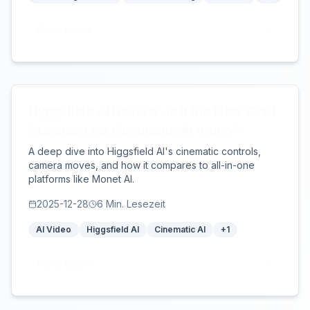
Mehr lesen
Higgsfield AI Review: Is it the New Gold
Standard for Cinematic AI Video?
A deep dive into Higgsfield AI's cinematic controls,
camera moves, and how it compares to all-in-one
platforms like Monet AI.
2025-12-28
6
Min. Lesezeit
AI Video
Higgsfield AI
Cinematic AI
+
1
Mehr lesen