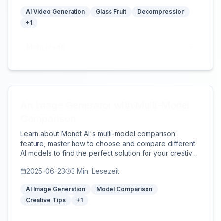
AI Video Generation
Glass Fruit
Decompression
+
1
Mehr lesen
An Image Generator with Multi-Model
Comparison
Learn about Monet AI's multi-model comparison
feature, master how to choose and compare different
AI models to find the perfect solution for your creative
needs.
2025-06-23
3
Min. Lesezeit
AI Image Generation
Model Comparison
Creative Tips
+
1