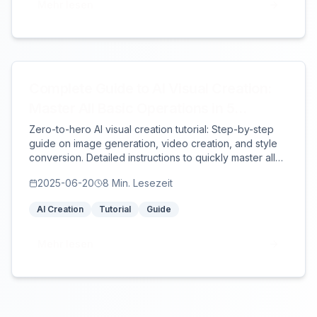
Mehr lesen
Complete Guide to AI Visual Creation:
Master All Basic Operations in 5
Minutes
Zero-to-hero AI visual creation tutorial: Step-by-step
guide on image generation, video creation, and style
conversion. Detailed instructions to quickly master all
practical AI creation features.
2025-06-20
8
Min. Lesezeit
AI Creation
Tutorial
Guide
Mehr lesen