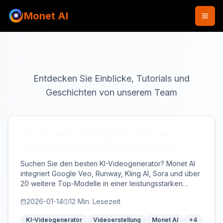
Monet AI
Blog-Artikel
Entdecken Sie Einblicke, Tutorials und
Geschichten von unserem Team
Der beste KI-Videogenerator des
Jahres 2026: Warum Monet AI die
ultimative All-in-One-Lösung ist
Suchen Sie den besten KI-Videogenerator? Monet AI
integriert Google Veo, Runway, Kling AI, Sora und über
20 weitere Top-Modelle in einer leistungsstarken
Plattform. Vergleichen Sie Modelle, erstellen Sie
2026-01-14
12
Min. Lesezeit
professionelle Videos und optimieren Sie Ihren
Arbeitsablauf noch heute.
KI-Videogenerator
Videoerstellung
Monet AI
+
4