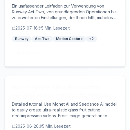
Ein umfassender Leitfaden zur Verwendung von
Runway Act-Two, von grundlegenden Operationen bis
zu erweiterten Einstellungen, der Ihnen hilft, mühelos
professionelle Charakteranimationen zu erstellen.
2025-07-16
5
Min. Lesezeit
Runway
Act-Two
Motion Capture
+
2
Mehr lesen
How to Create Glass Fruit Cutting
Decompression Videos with Seedance
at Low Cost
Detailed tutorial: Use Monet AI and Seedance AI model
to easily create ultra-realistic glass fruit cutting
decompression videos. From image generation to
video production, complete workflow guidance for
2025-06-26
5
Min. Lesezeit
quick mastery.