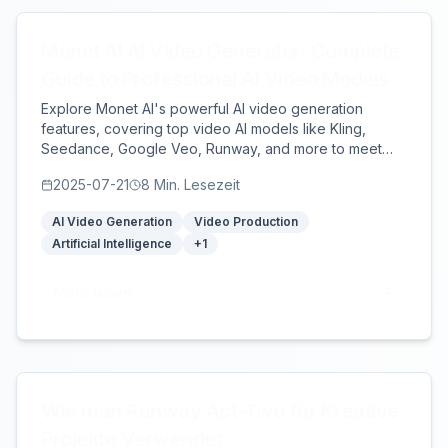
Monet AI AI Video Generator: Complete
Guide to Professional AI Video Models
Explore Monet AI's powerful AI video generation
features, covering top video AI models like Kling,
Seedance, Google Veo, Runway, and more to meet
diverse creative needs and easily create professional-
2025-07-21
8
Min. Lesezeit
grade video content.
AI Video Generation
Video Production
Artificial Intelligence
+
1
Mehr lesen
Wie man Runway Act-Two für Kreative
Projekte Verwendet