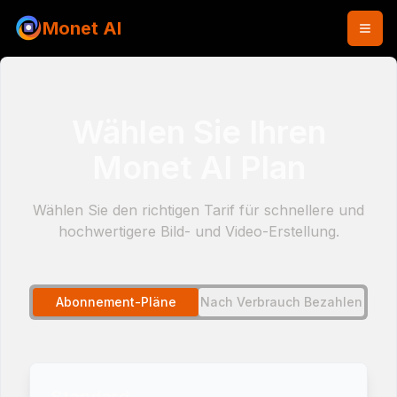
Monet AI
Wählen Sie Ihren
Monet AI Plan
Wählen Sie den richtigen Tarif für schnellere und
hochwertigere Bild- und Video-Erstellung.
Abonnement-Pläne
Nach Verbrauch Bezahlen