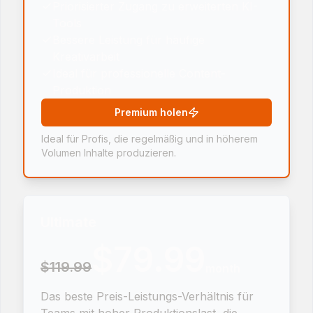
Priorisierter Zugang zu erweiterten KI-
Tools
Bessere Leistung für häufige
Kreativarbeit
Ideal für professionelle Content-
Produktion
Premium holen
Ideal für Profis, die regelmäßig und in höherem
Volumen Inhalte produzieren.
Ultimate
$79.99
$119.99
month
Das beste Preis-Leistungs-Verhältnis für