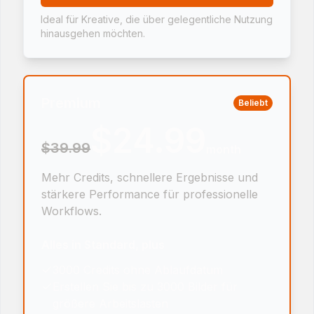
Ideal für Kreative, die über gelegentliche Nutzung
hinausgehen möchten.
Premium
Beliebt
$24.99
$39.99
month
Mehr Credits, schnellere Ergebnisse und
stärkere Performance für professionelle
Workflows.
Alles in Standard, plus
3000 Credits ohne Ablaufdatum
Erstellen Sie bis zu 3000 Bilder für
größere Arbeitslasten