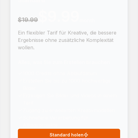
Standard
$9.99
$19.99
month
Ein flexibler Tarif für Kreative, die bessere
Ergebnisse ohne zusätzliche Komplexität
wollen.
Alles, was Sie zum Erstellen brauchen
1000 Credits ohne Ablaufdatum
Erstellen Sie bis zu 1000 hochwertige
Bilder
Erzeugen Sie Bilder und Videos in einem
Tarif
Zugang zu erweiterten Kreativmodellen
Schnellere Verarbeitung für
Alltagsprojekte
Standard holen