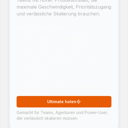
Teams mit hoher Produktionslast, die
maximale Geschwindigkeit, Prioritätszugang
und verlässliche Skalierung brauchen.
Alles in Premium, plus
11000 Credits ohne Ablaufdatum
Erstellen Sie bis zu 11000 Bilder für
anspruchsvolle Workflows
Prioritätsverarbeitung für schnellere
Ergebnisse
Früher Zugang zu neuen Premium-
Funktionen
Entwickelt für Agenturen, Marken und
Power-User
Ultimate holen
Gemacht für Teams, Agenturen und Power-User,
die verlässlich skalieren müssen.