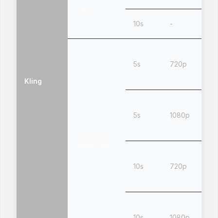
Kling O1
10s
-
5s
720p
Kling
5s
1080p
Kling O3
Video Edit
10s
720p
10s
1080p