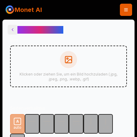
Monet AI
AI Action-Figur
Bild
Klicken oder ziehen Sie, um ein Bild hochzuladen (.jpg,
.jpeg, .png, .webp, .gif)
Seitenverhältnis
A
1:1
4:3
3:2
16:9
auto
3:4
2:3