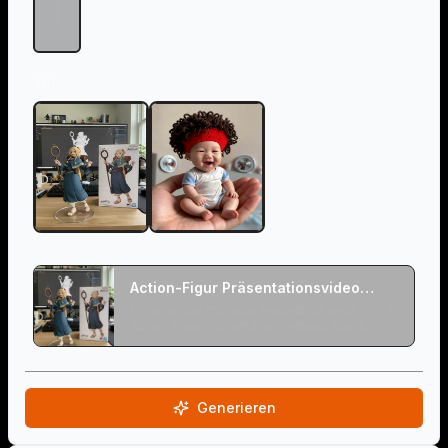
9:16
Stil
Action-Figur Präsentationsvideo
Generieren
Erstellen Sie mühelos beeindruckende
Action-Figur Präsentationsvideos, die die
Details Ihrer Sammlerstücke perfekt zur
Geltung bringen.
Generieren