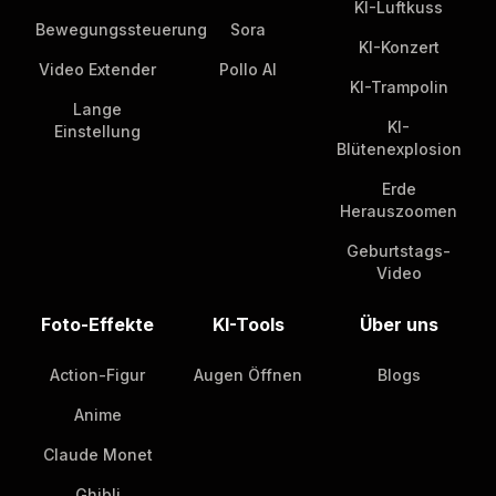
KI-Luftkuss
Bewegungssteuerung
Sora
KI-Konzert
Video Extender
Pollo AI
KI-Trampolin
Lange
KI-
Einstellung
Blütenexplosion
Erde
Herauszoomen
Geburtstags-
Video
Foto-Effekte
KI-Tools
Über uns
Action-Figur
Augen Öffnen
Blogs
Anime
Claude Monet
Ghibli