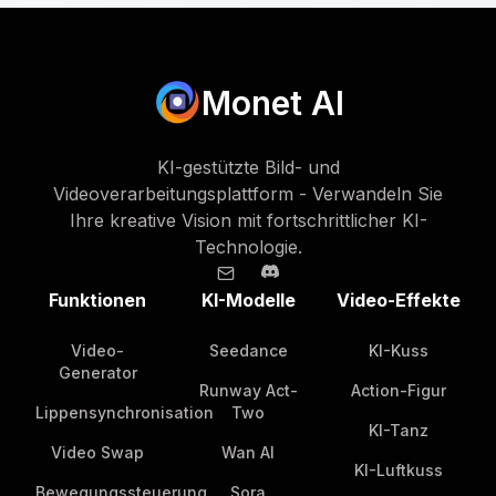
Monet AI
KI-gestützte Bild- und
Videoverarbeitungsplattform - Verwandeln Sie
Ihre kreative Vision mit fortschrittlicher KI-
Technologie.
Funktionen
KI-Modelle
Video-Effekte
Video-
Seedance
KI-Kuss
Generator
Runway Act-
Action-Figur
Lippensynchronisation
Two
KI-Tanz
Video Swap
Wan AI
KI-Luftkuss
Bewegungssteuerung
Sora