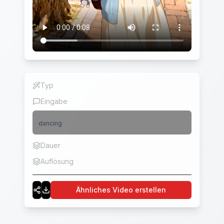
Typ
Bewegungssteuerung
Eingabe
dancing
Dauer
8
Auflösung
720p
Ähnliches Video erstellen