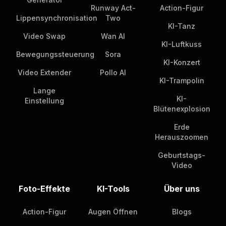
Runway Act-
Action-Figur
Lippensynchronisation
Two
KI-Tanz
Video Swap
Wan AI
KI-Luftkuss
Bewegungssteuerung
Sora
KI-Konzert
Video Extender
Pollo AI
KI-Trampolin
Lange
KI-
Einstellung
Blütenexplosion
Erde
Herauszoomen
Geburtstags-
Video
Foto-Effekte
KI-Tools
Über uns
Action-Figur
Augen Öffnen
Blogs