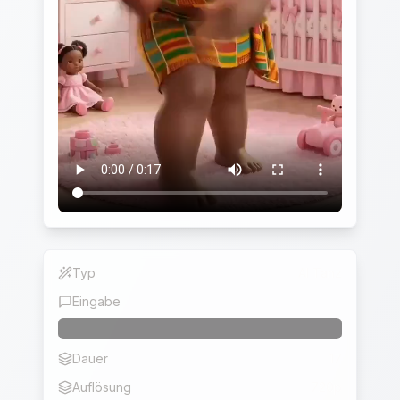
Typ
AI Tanz
Eingabe
Dauer
17
Auflösung
720p