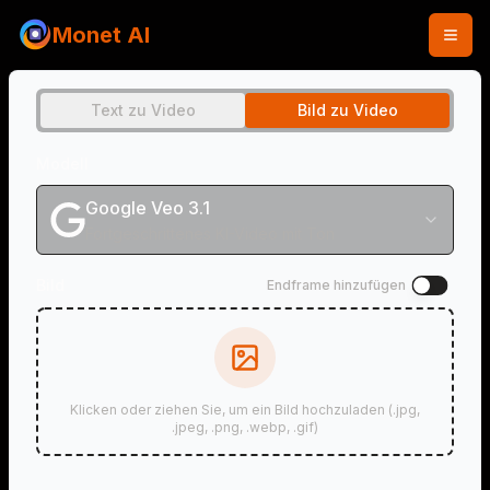
Monet AI
Text zu Video
Bild zu Video
Modell
Google Veo 3.1
Fortgeschrittenes KI-Video mit Ton
Bild
Endframe hinzufügen
Klicken oder ziehen Sie, um ein Bild hochzuladen (.jpg,
.jpeg, .png, .webp, .gif)