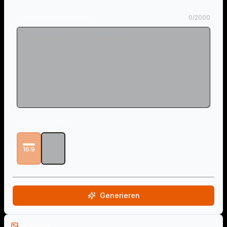
Eingabeaufforderung
0
/
2000
Seitenverhältnis
16:9
9:16
Generieren
Beispiele