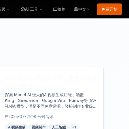
 音频
AI 工具
价格
中文
免费开始
Monet AI AI视频生成器：专业AI视频
模型全解析
探索 Monet AI 强大的AI视频生成功能，涵盖
Kling、Seedance、Google Veo、Runway等顶级
视频AI模型，满足不同创意需求，轻松制作专业级
视频内容。
2025-07-21
8
分钟阅读
AI视频生成
视频制作
人工智能
+
1