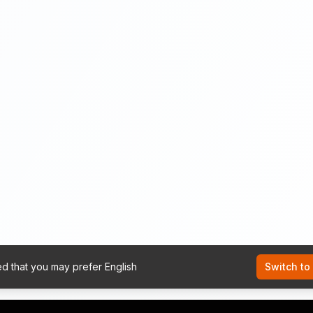
d that you may prefer English
Switch to