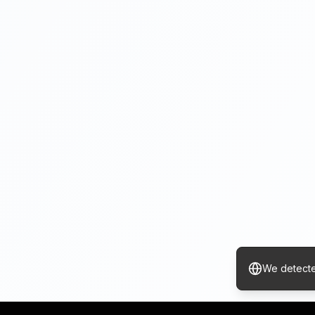
We detecte