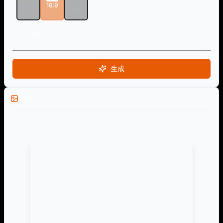
1:1
16:9
9:16
反向提示词
生成
示例