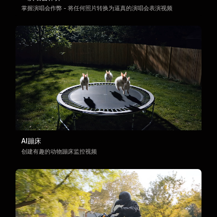
掌握演唱会作弊 - 将任何照片转换为逼真的演唱会表演视频
AI蹦床
创建有趣的动物蹦床监控视频