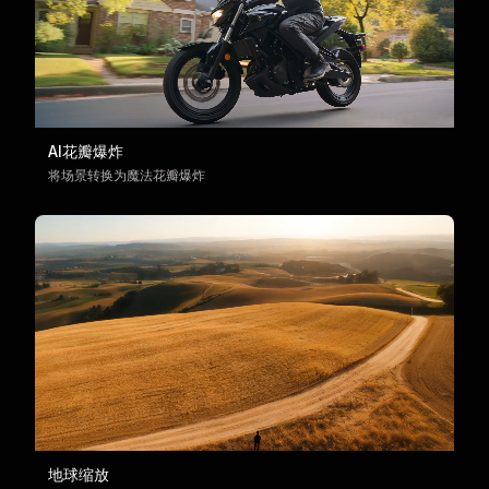
AI花瓣爆炸
将场景转换为魔法花瓣爆炸
地球缩放