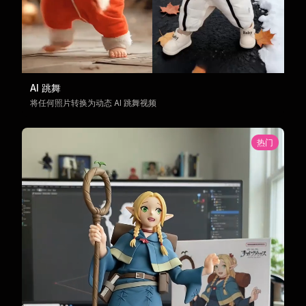
AI 跳舞
将任何照片转换为动态 AI 跳舞视频
热门