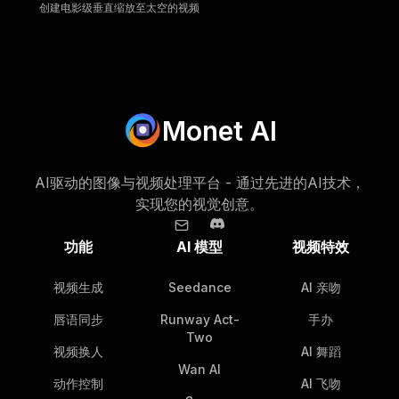
创建电影级垂直缩放至太空的视频
Monet AI
AI驱动的图像与视频处理平台 - 通过先进的AI技术，
实现您的视觉创意。
功能
AI 模型
视频特效
视频生成
Seedance
AI 亲吻
唇语同步
Runway Act-
手办
Two
视频换人
AI 舞蹈
Wan AI
动作控制
AI 飞吻