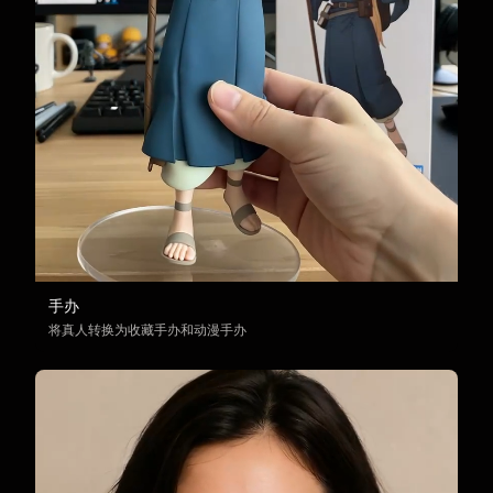
手办
将真人转换为收藏手办和动漫手办