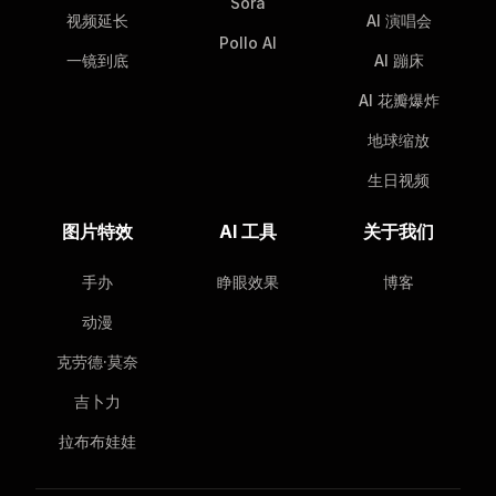
Sora
视频延长
AI 演唱会
Pollo AI
一镜到底
AI 蹦床
AI 花瓣爆炸
地球缩放
生日视频
图片特效
AI 工具
关于我们
手办
睁眼效果
博客
动漫
克劳德·莫奈
吉卜力
拉布布娃娃