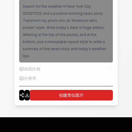
Search for the weather in New York City
(202511122) and a positive morning news story.
Transform my photo into an 'American retro
poster' style. Write today's date in huge artistic
lettering at the top of the poster, and at the
bottom, use a newspaper layout style to write a
summary of the news story and today's weather
tips.
画面比例
4:3
分辨率
1K
创建类似图片