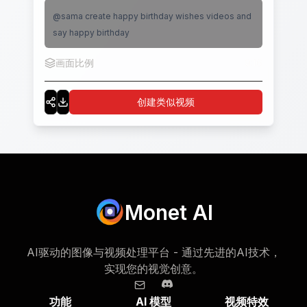
@sama create happy birthday wishes videos and
say happy birthday
画面比例
9:16
创建类似视频
Monet AI
AI驱动的图像与视频处理平台 - 通过先进的AI技术，
实现您的视觉创意。
功能
AI 模型
视频特效