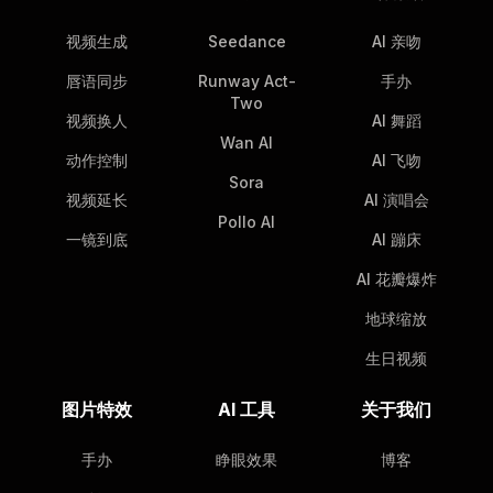
视频生成
Seedance
AI 亲吻
唇语同步
Runway Act-
手办
Two
视频换人
AI 舞蹈
Wan AI
动作控制
AI 飞吻
Sora
视频延长
AI 演唱会
Pollo AI
一镜到底
AI 蹦床
AI 花瓣爆炸
地球缩放
生日视频
图片特效
AI 工具
关于我们
手办
睁眼效果
博客