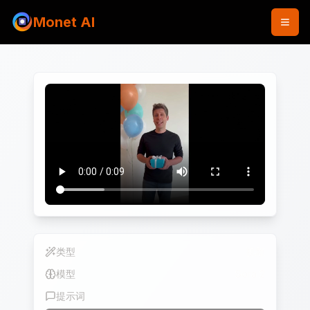
Monet AI
类型
视频
模型
Sora 2
提示词