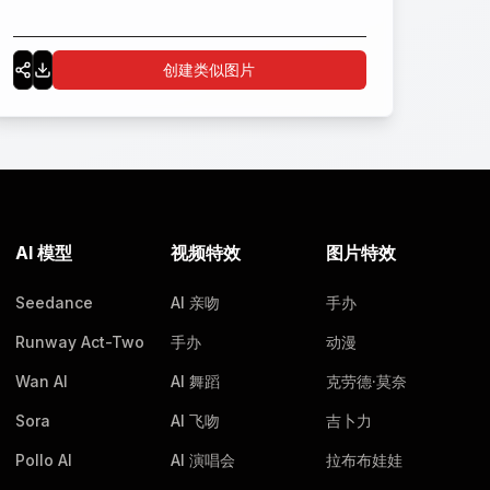
创建类似图片
AI 模型
视频特效
图片特效
Seedance
AI 亲吻
手办
Runway Act-Two
手办
动漫
Wan AI
AI 舞蹈
克劳德·莫奈
Sora
AI 飞吻
吉卜力
Pollo AI
AI 演唱会
拉布布娃娃