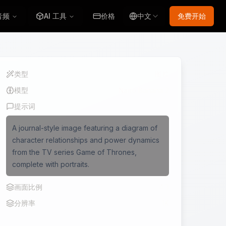
 音频
AI 工具
价格
中文
免费开始
类型
图片
模型
Nano Banana 2
提示词
A journal-style image featuring a diagram of
character relationships and power dynamics
from the TV series Game of Thrones,
complete with portraits.
画面比例
4:3
分辨率
1K