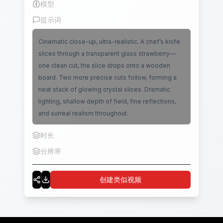
模型
Seedance 1.0 Pro
提示词
Cinematic close-up, ultra-realistic. A chef’s knife
slices through a transparent glass strawberry—
one clean cut, the slice drops onto a wooden
board. Two more precise cuts follow, forming a
neat stack of glowing crystal slices. Dramatic
lighting, shallow depth of field, fine reflections,
and surreal realism throughout.
时长
5
分辨率
480p
创建类似视频