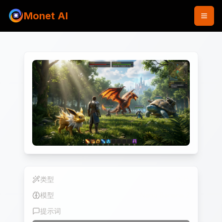
Monet AI
类型
图片
模型
Nano Banana 2
提示词