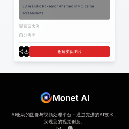
3D realistic Pokémon-themed MMO game
screenshots
画面比例
4:3
分辨率
1K
创建类似图片
Monet AI
AI驱动的图像与视频处理平台 - 通过先进的AI技术，
实现您的视觉创意。