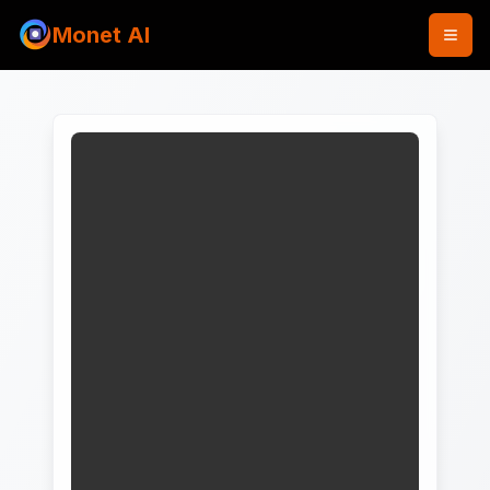
Monet AI