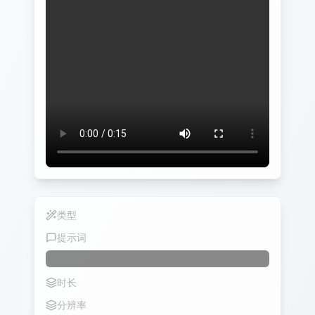
类型
AI舞蹈
提示词
时长
15
分辨率
720p