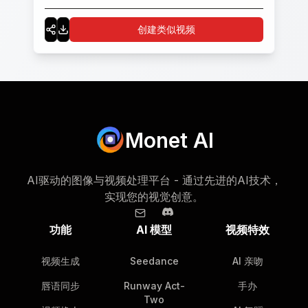
创建类似视频
Monet AI
AI驱动的图像与视频处理平台 - 通过先进的AI技术，
实现您的视觉创意。
功能
AI 模型
视频特效
视频生成
Seedance
AI 亲吻
唇语同步
Runway Act-
手办
Two