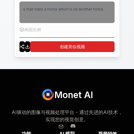
a man rides a horse which is on another horse.
画面比例
16:9
创建类似视频
Monet AI
AI驱动的图像与视频处理平台 - 通过先进的AI技术，
实现您的视觉创意。
功能
AI 模型
视频特效