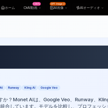
30%
GPT Image 2
ホーム
AI動画
AI画像
AIオーディオ
AI動画生成ツール：Mo
ンワンソリューショ
AI
Runway
Kling AI
Google Veo
onet AIは、Google Veo、Runway、Kli
に統合しています。モデルを比較し、プロフェッシ