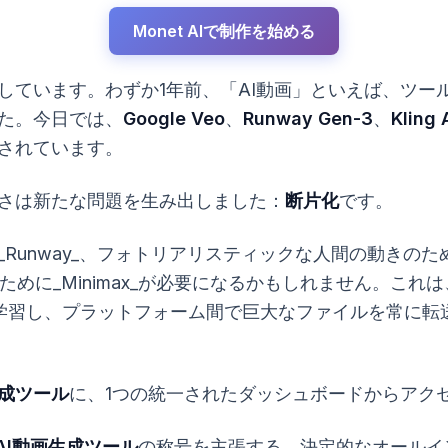
Monet AIで制作を始める
しています。わずか1年前、「AI動画」といえば、ツー
た。今日では、
Google Veo
、
Runway Gen-3
、
Kling 
されています。
さは新たな問題を生み出しました：
断片化
です。
unway_、フォトリアリスティックな人間の動きのために_
ィオのために_Minimax_が必要になるかもしれません。
学習し、プラットフォーム間で巨大なファイルを常に転
生成ツール
に、1つの統一されたダッシュボードからアク
AI動画生成ツール
の称号を主張する、決定的なオールイ