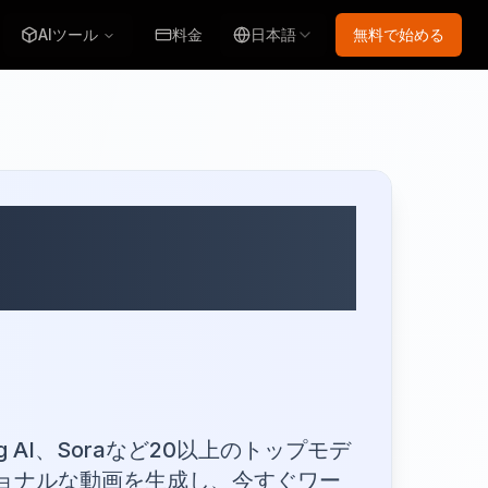
AIツール
料金
日本語
無料で始める
net AIが究
ンである理由
ng AI、Soraなど20以上のトップモデ
ョナルな動画を生成し、今すぐワー