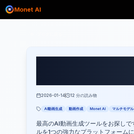
Monet AI
ブログに戻る
2026年ベスト
極のオールイ
2026-01-14
12
分の読み物
AI動画生成
動画作成
Monet AI
マルチモデル
最高のAI動画生成ツールをお探しですか？M
ルを1つの強力なプラットフォーム