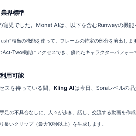
o)：業界標準
の寵児でした。Monet AIは、以下を含むRunwayの
n Brush"相当の機能を使って、フレームの特定の部分を演出しま
最新のAct-Two機能にアクセスでき、優れたキャラクターパフ
すぐ利用可能
セスを待っている間、
Kling AI
は今日、Soraレベルの
や手足の不具合なしに、人々が歩き、話し、交流する動画を作成
り長いクリップ（最大10秒以上）を生成します。