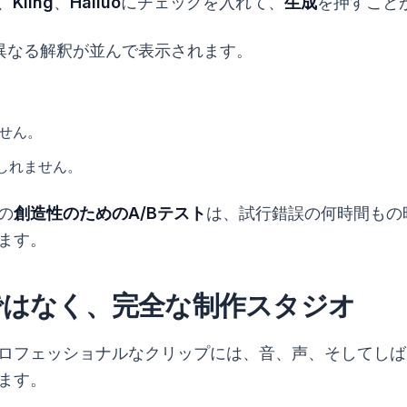
、
Kling
、
Hailuo
にチェックを入れて、
生成
を押すこと
異なる解釈が並んで表示されます。
ません。
もしれません。
の
創造性のためのA/Bテスト
は、試行錯誤の何時間もの
ます。
ではなく、完全な制作スタジオ
フェッショナルなクリップには、音、声、そしてしばしば
ます。