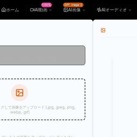
30%
GPT Image 2
ホーム
AI動画
AI画像
AIオーディオ
例
うなエアキスと投げキス動画に変換
画像をアップロード (.jpg, .jpeg, .png,
.webp, .gif)