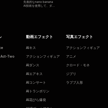
ュア
先進的なnano banana
AI技術を使用して、ダイ
ナミックなポーズとコレ
クタブル品質のディテー
ルで写真を壮大なアクシ
ョンフィギュアと3Dフ
ィギュアに変換
ル
動画エフェクト
写真エフェクト
ce
AIキス
アクションフィギュア
 Act-Two
アクションフィギュア
アニメ
AIダンス
クロード・モネ
AIエアキス
ジブリ
AIコンサート
ラブブ人形
AIトランポリン
AI花びら爆発