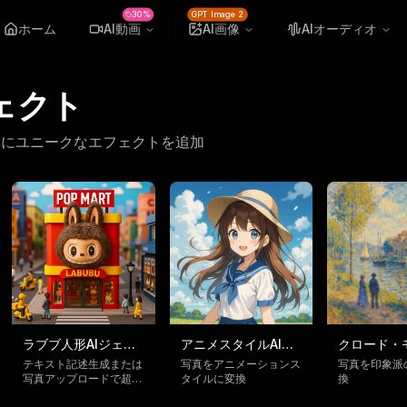
30%
GPT Image 2
ホーム
AI動画
AI画像
AIオーディオ
ェクト
真にユニークなエフェクトを追加
ラブブ人形AIジェネ
アニメスタイルAIジ
クロード・
レーター
ェネレーター
イルAIジェ
テキスト記述生成または
写真をアニメーションス
写真を印象派
写真アップロードで超キ
タイルに変換
換
ー
ュートなラブブ人形スタ