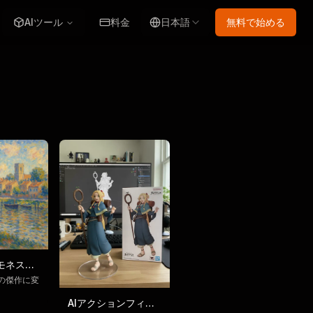
AIツール
料金
日本語
無料で始める
モネスタ
ネレータ
の傑作に変
AIアクションフィギ