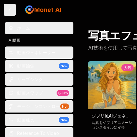
Monet AI
ホーム
写真エフ
AI動画
AI技術を使用して写
動画ジェネレーター
動画編集
New
人気
リップシンク
動画スワップ
30%
モーションコントロール
Hot
ジブリ風AIジェネレ
動画延長
New
ーター
写真をジブリアニメーシ
ョンスタイルに変換
Reference To Video