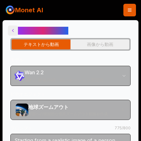
Monet AI
地球ズームアウト
テキストから動画
画像から動画
モデル
Wan 2.2
優れた画像詳細、強いモーション安定性
ビデオエフェクト
地球ズームアウト
宇宙への映画的な垂直ズームアウト動画を作成
プロンプト
775
/
800