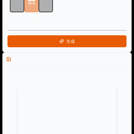
1:1
16:9
9:16
ネガティブプロンプト
生成
例