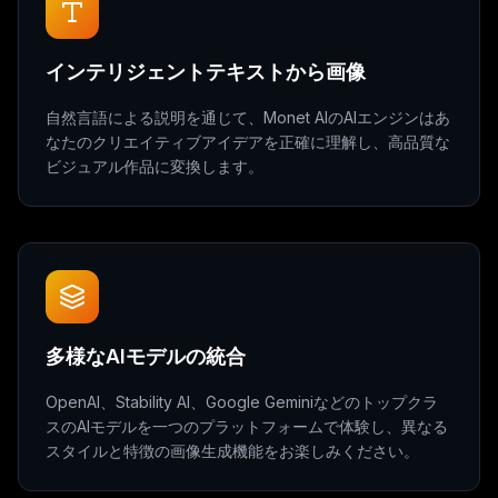
インテリジェントテキストから画像
自然言語による説明を通じて、Monet AIのAIエンジンはあ
なたのクリエイティブアイデアを正確に理解し、高品質な
ビジュアル作品に変換します。
多様なAIモデルの統合
OpenAI、Stability AI、Google Geminiなどのトップクラ
スのAIモデルを一つのプラットフォームで体験し、異なる
スタイルと特徴の画像生成機能をお楽しみください。