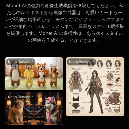
Monet AIの強力な画像生成機能を体験してください。私
たちのAIテキストから画像生成器は、可愛いカートゥー
ンや詳細な鉛筆画から、モダンなアイソメトリックスタイ
ルや抽象的シュルレアリスムまで、豊富なスタイル選択肢
を提供します。Monet AIの多様性は、あらゆるスタイル
の画像を作成することができます。
Nano Banana 2
Nano Banana 2
A hyper-realistic, symmetrical eye-level photograph of a 
Nano Banana 2
A journal-style image featur
Nano Banana 2
3D realistic Pokémon-them
Nano Banana 2
Search for the weather in New
Nano Banana 2