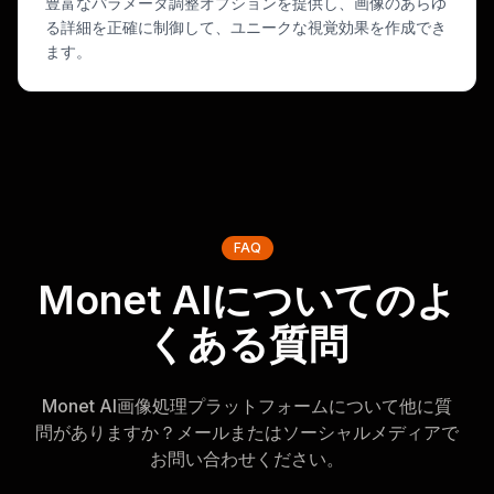
豊富なパラメータ調整オプションを提供し、画像のあらゆ
る詳細を正確に制御して、ユニークな視覚効果を作成でき
ます。
FAQ
Monet AIについてのよ
くある質問
Monet AI画像処理プラットフォームについて他に質
問がありますか？メールまたはソーシャルメディアで
お問い合わせください。