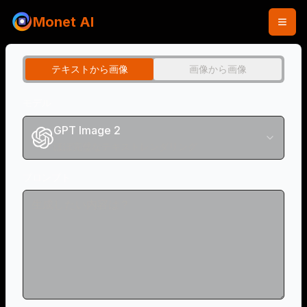
Monet AI
テキストから画像
画像から画像
モデル
GPT Image 2
ほぼ完璧なテキストレンダリング
プロンプト