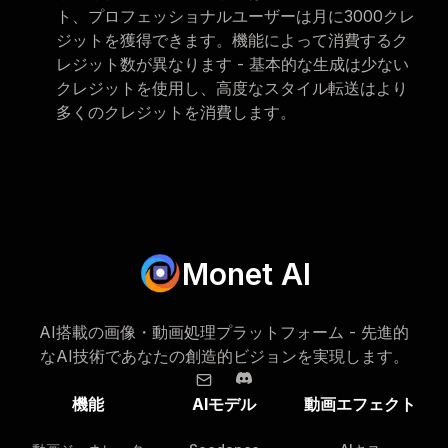
ト、プロフェッショナルユーザーは月に3000クレ
ジットを獲得できます。機能によって消費するク
レジット数が異なります - 基本的な生成は少ない
クレジットを使用し、高度なスタイル転送はより
多くのクレジットを消費します。
Monet AI
AI搭載の画像・動画処理プラットフォーム - 先進的
なAI技術であなたの創造的ビジョンを実現します。
機能
AIモデル
動画エフェクト