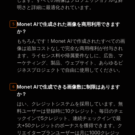
明さと詳細に最適化されています。
Monet AIで生成された画像を商用利用できます
5
か？
もちろんです！Monet AIで作成されたすべての画
像は追加コストなしで完全な商用権利が付与され
ます。ライセンス料や帰属要件なしに、広告、マ
ーケティング、製品、ウェブサイト、あらゆるビ
ジネスプロジェクトで自由に使用してください。
Monet AIで生成できる画像数に制限はあります
6
か？
はい、クレジットシステムを採用しています。無
料ユーザーは登録時に10クレジット、毎日のチェ
ックインで5クレジット、連続チェックインで最
大+50クレジットのボーナスを獲得できます。ク
リエイタープランユーザーは月に1000クレジッ