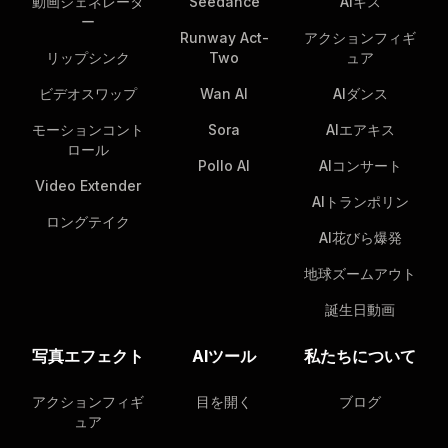
動画ジェネレータ
Seedance
AIキス
ー
Runway Act-
アクションフィギ
リップシンク
Two
ュア
ビデオスワップ
Wan AI
AIダンス
モーションコント
Sora
AIエアキス
ロール
Pollo AI
AIコンサート
Video Extender
AIトランポリン
ロングテイク
AI花びら爆発
地球ズームアウト
誕生日動画
写真エフェクト
AIツール
私たちについて
アクションフィギ
目を開く
ブログ
ュア