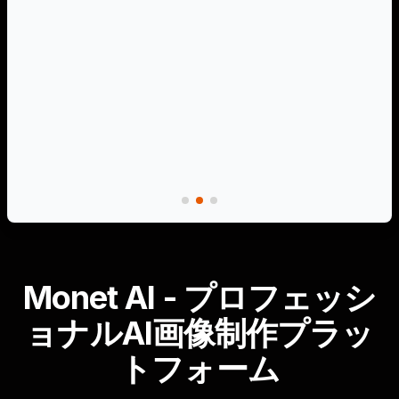
Monet AI - プロフェッシ
ョナルAI画像制作プラッ
トフォーム