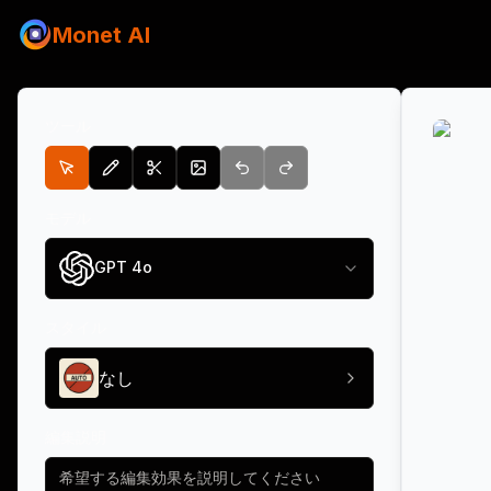
Monet AI
ツール
モデル
GPT 4o
スタイル
なし
編集説明