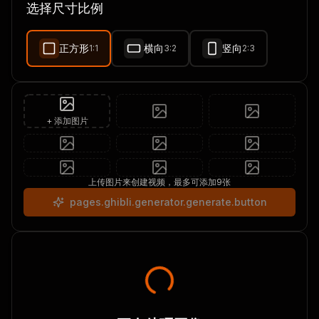
选择尺寸比例
新品
正方形
横向
竖向
1:1
3:2
2:3
+ 添加图片
上传图片来创建视频，最多可添加9张
pages.ghibli.generator.generate.button