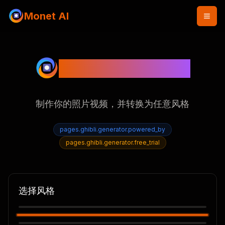
Monet AI
Video Generation
制作你的照片视频，并转换为任意风格
pages.ghibli.generator.powered_by
pages.ghibli.generator.free_trial
选择风格
None
Ghibli
Caricature1
热门