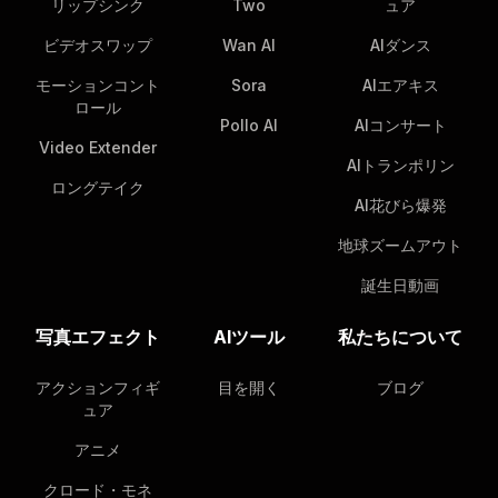
リップシンク
Two
ュア
ビデオスワップ
Wan AI
AIダンス
モーションコント
Sora
AIエアキス
ロール
Pollo AI
AIコンサート
Video Extender
AIトランポリン
ロングテイク
AI花びら爆発
地球ズームアウト
誕生日動画
写真エフェクト
AIツール
私たちについて
アクションフィギ
目を開く
ブログ
ュア
アニメ
クロード・モネ