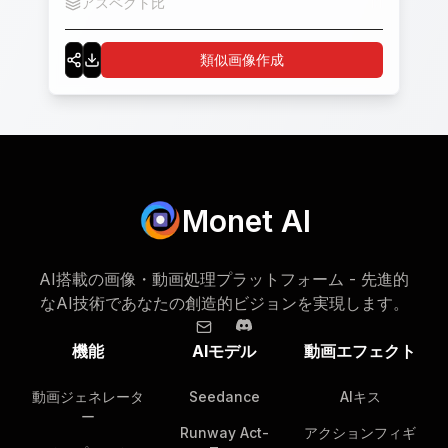
アスペクト比
1:1
buildings and street scenes are rich in details,
including roads, zebra crossings, street lights,
類似画像作成
surrounding shops, etc. The overall picture is
brightly colored and highly saturated.
Monet AI
AI搭載の画像・動画処理プラットフォーム - 先進的
なAI技術であなたの創造的ビジョンを実現します。
機能
AIモデル
動画エフェクト
動画ジェネレータ
Seedance
AIキス
ー
Runway Act-
アクションフィギ