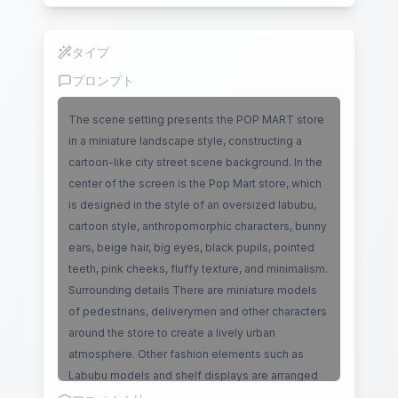
タイプ
ラブブ人形
プロンプト
The scene setting presents the POP MART store
in a miniature landscape style, constructing a
cartoon-like city street scene background. In the
center of the screen is the Pop Mart store, which
is designed in the style of an oversized labubu,
cartoon style, anthropomorphic characters, bunny
ears, beige hair, big eyes, black pupils, pointed
teeth, pink cheeks, fluffy texture, and minimalism.
Surrounding details There are miniature models
of pedestrians, deliverymen and other characters
around the store to create a lively urban
atmosphere. Other fashion elements such as
Labubu models and shelf displays are arranged
nearby to strengthen the Labubu theme. The