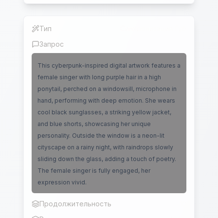
Тип
Синхронизация Губ
Запрос
This cyberpunk-inspired digital artwork features a
female singer with long purple hair in a high
ponytail, perched on a windowsill, microphone in
hand, performing with deep emotion. She wears
cool black sunglasses, a striking yellow jacket,
and blue shorts, showcasing her unique
personality. Outside the window is a neon-lit
cityscape on a rainy night, with raindrops slowly
sliding down the glass, adding a touch of poetry.
The female singer is fully engaged, her
expression vivid.
Продолжительность
10