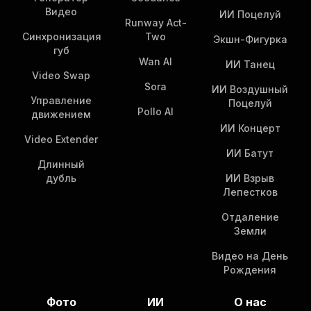
Видео
ИИ Поцелуй
Runway Act-
Синхронизация
Two
Экшн-Фигурка
губ
Wan AI
ИИ Танец
Video Swap
Sora
ИИ Воздушный
Управление
Поцелуй
Pollo AI
движением
ИИ Концерт
Video Extender
ИИ Батут
Длинный
дубль
ИИ Взрыв
Лепестков
Отдаление
Земли
Видео на День
Рождения
Фото
ИИ
О нас