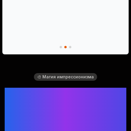
🎨 Магия импрессионизма
Превратите
фотографии в
классический стиль
живописи Моне