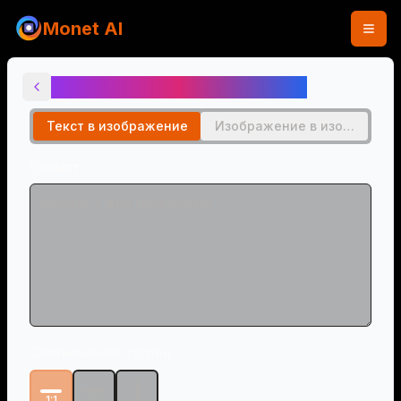
Monet AI
ИИ генератор в стиле Моне
Текст в изображение
Изображение в изображен
Промпт
Соотношение сторон
1:1
3:2