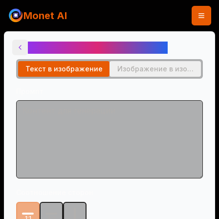
Monet AI
ИИ генератор в стиле Ghibli
Текст в изображение
Изображение в изображен
Промпт
Соотношение сторон
1:1
3:2