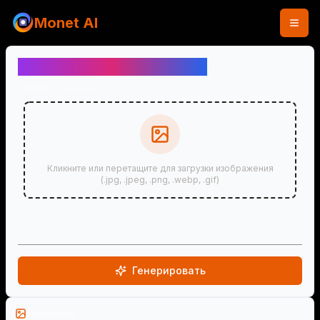
Monet AI
Открыть Закрытые Глаза
Изображение
Кликните или перетащите для загрузки изображения
(.jpg, .jpeg, .png, .webp, .gif)
Генерировать
Примеры