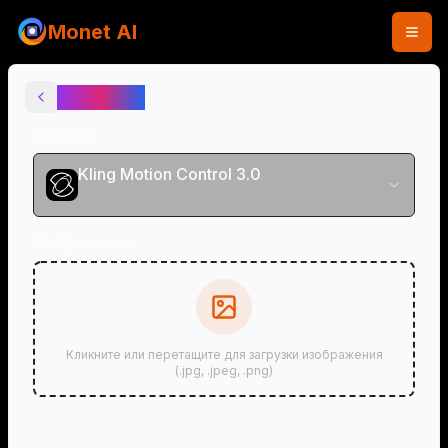
Monet AI
AI Танец
Модель
Kling Motion Control 3.0
Идеально сохраняет черты лица и микровыражения
Изображение
Кликните или перетащите для загрузки изображения
(.jpg, .jpeg, .png)