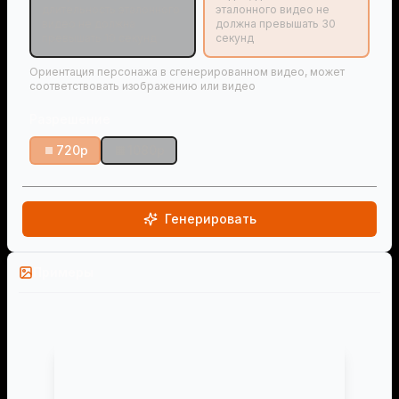
длительность эталонного
эталонного видео не
видео не должна
должна превышать 30
превышать 10 секунд
секунд
Ориентация персонажа в сгенерированном видео, может
соответствовать изображению или видео
Разрешение
720p
1080p
Генерировать
Примеры