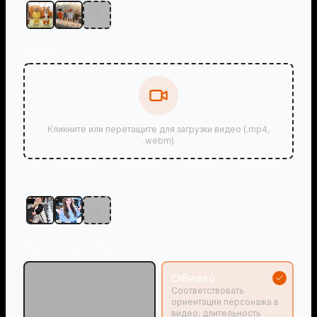
Видео
Кликните или перетащите для загрузки видео (.mp4,
.webm)
Ориентация Персонажа
Изображение
Видео
Соответствовать
Соответствовать
ориентации персонажа на
ориентации персонажа в
изображении;
видео; длительность