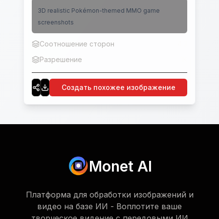
3D realistic Pokémon-themed MMO game
screenshots
Соотношение сторон
4:3
Разрешение
1K
Создать похожее изображение
Monet AI
Платформа для обработки изображений и
видео на базе ИИ - Воплотите ваше
творческое видение с передовыми ИИ