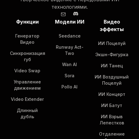
технологиями.
Функции
Модели ИИ
Видео
эффекты
Генератор
Seedance
Видео
ИИ Поцелуй
Runway Act-
Синхронизация
Two
Экшн-Фигурка
губ
Wan AI
ИИ Танец
Video Swap
Sora
ИИ Воздушный
Управление
Поцелуй
Pollo AI
движением
ИИ Концерт
Video Extender
ИИ Батут
Длинный
дубль
ИИ Взрыв
Лепестков
Отдаление