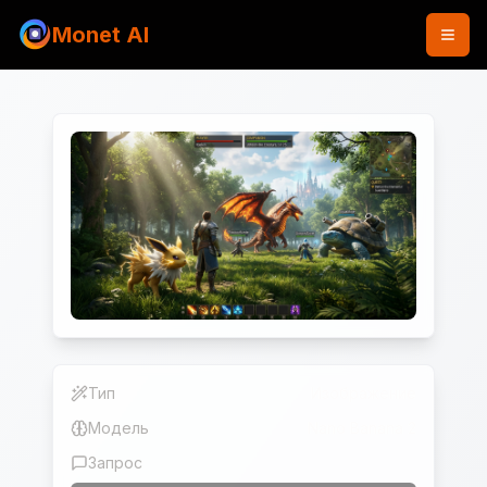
Monet AI
Тип
Изображение
Модель
Nano Banana 2
Запрос