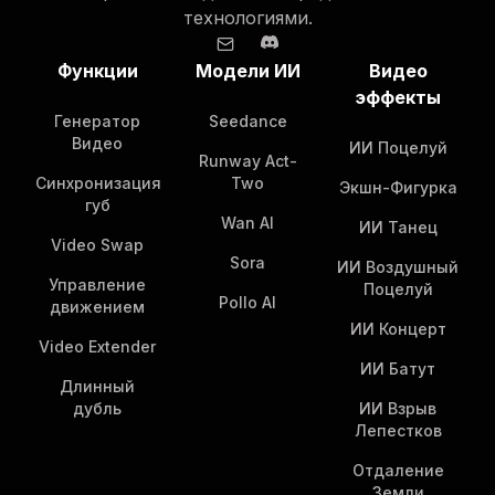
технологиями.
Функции
Модели ИИ
Видео
эффекты
Генератор
Seedance
Видео
ИИ Поцелуй
Runway Act-
Синхронизация
Two
Экшн-Фигурка
губ
Wan AI
ИИ Танец
Video Swap
Sora
ИИ Воздушный
Управление
Поцелуй
Pollo AI
движением
ИИ Концерт
Video Extender
ИИ Батут
Длинный
дубль
ИИ Взрыв
Лепестков
Отдаление
Земли