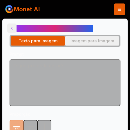
Monet AI
Gerador AI Boneca Labubu
Texto para Imagem
Imagem para Imagem
Prompt
Proporção
1:1
3:2